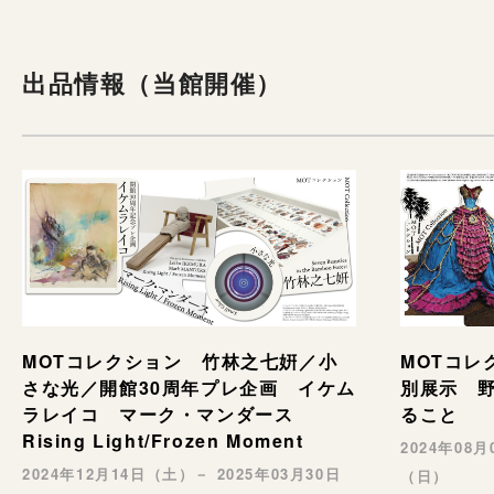
出品情報（当館開催）
MOTコレ
MOTコレクション 竹林之七姸／小
別展示 野村
さな光／開館30周年プレ企画 イケム
ること
ラレイコ マーク・マンダース
Rising Light/Frozen Moment
2024年08
2024年12月14日（土）－ 2025年03月30日
（日）