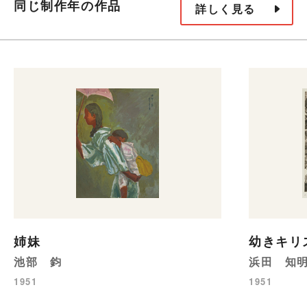
同じ制作年の作品
詳しく見る
姉妹
幼きキリ
池部 鈞
浜田 知
1951
1951