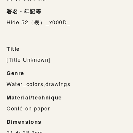
署名・年記等
Hide 52（表）_x000D_
Title
[Title Unknown]
Genre
Water_colors,drawings
Material/technique
Conté on paper
Dimensions
21.4×28.2cm