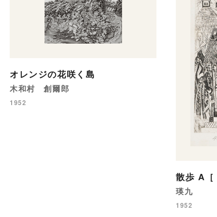
オレンジの花咲く島
木和村 創爾郎
1952
散歩 A
瑛九
1952