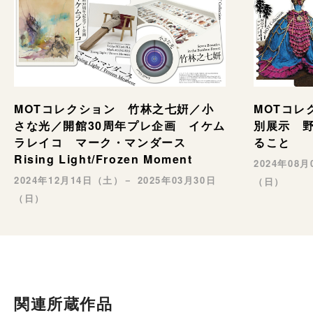
MOTコレ
MOTコレクション 竹林之七姸／小
別展示 野村
さな光／開館30周年プレ企画 イケム
ること
ラレイコ マーク・マンダース
Rising Light/Frozen Moment
2024年08
2024年12月14日（土）－ 2025年03月30日
（日）
（日）
関連所蔵作品