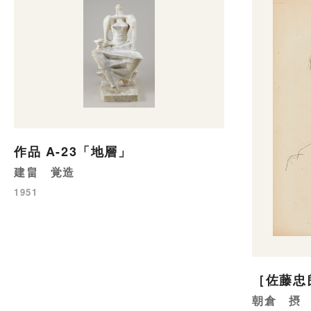
作品 A-23「地層」
建畠 覚造
1951
［佐藤忠
朝倉 摂