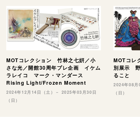
MOTコレ
MOTコレクション 竹林之七姸／小
別展示 野村
さな光／開館30周年プレ企画 イケム
ること
ラレイコ マーク・マンダース
Rising Light/Frozen Moment
2024年08
2024年12月14日（土）－ 2025年03月30日
（日）
（日）