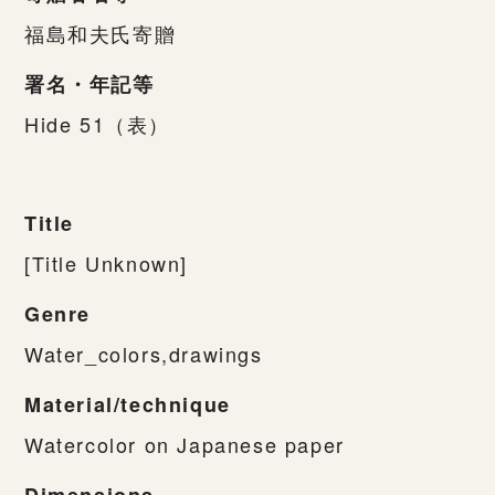
福島和夫氏寄贈
署名・年記等
Hide 51（表）
Title
[Title Unknown]
Genre
Water_colors,drawings
Material/technique
Watercolor on Japanese paper
Dimensions