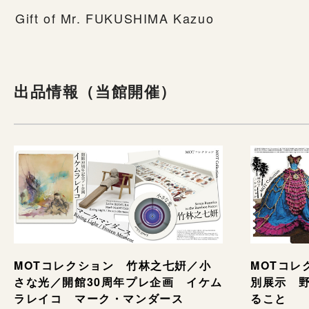
Gift of Mr. FUKUSHIMA Kazuo
出品情報（当館開催）
MOTコレ
MOTコレクション 竹林之七姸／小
別展示 野村
さな光／開館30周年プレ企画 イケム
ること
ラレイコ マーク・マンダース