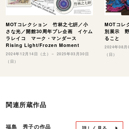
MOTコレ
MOTコレクション 竹林之七姸／小
別展示 野村
さな光／開館30周年プレ企画 イケム
ること
ラレイコ マーク・マンダース
Rising Light/Frozen Moment
2024年08
2024年12月14日（土）－ 2025年03月30日
（日）
（日）
関連所蔵作品
福島 秀子の作品
詳しく見る