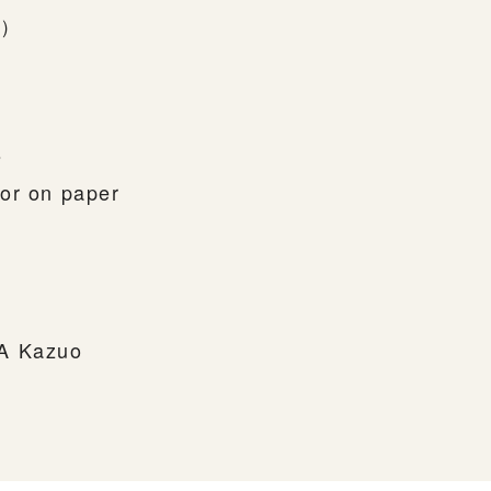
裏）
s
or on paper
MA Kazuo