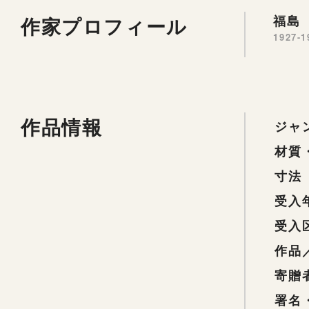
作家プロフィール
福島 
1927-1
作品情報
ジャ
材質
寸法
受入
受入
作品
寄贈
署名