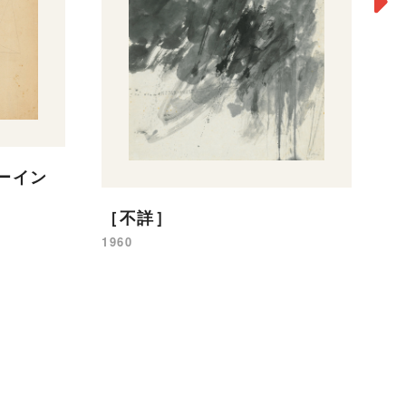
［
ローイン
19
［不詳］
1960