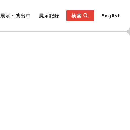
展示・貸出中
展示記録
検索
English