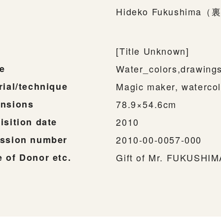
Hideko Fukushima（
[Title Unknown]
e
Water_colors,drawing
rial/technique
Magic maker, watercol
nsions
78.9×54.6cm
isition date
2010
ssion number
2010-00-0057-000
 of Donor etc.
Gift of Mr. FUKUSHI