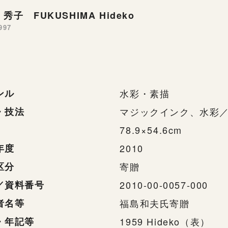
秀子 FUKUSHIMA Hideko
997
ンル
水彩・素描
・技法
マジックインク、水彩
78.9×54.6cm
年度
2010
区分
寄贈
／資料番号
2010-00-0057-000
者名等
福島和夫氏寄贈
・年記等
1959 Hideko（表）