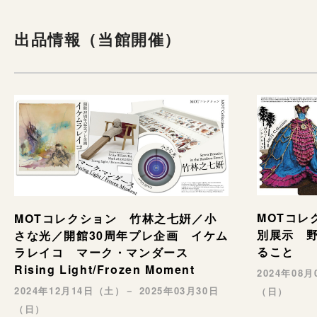
出品情報（当館開催）
MOTコレ
MOTコレクション 竹林之七姸／小
別展示 野村
さな光／開館30周年プレ企画 イケム
ること
ラレイコ マーク・マンダース
Rising Light/Frozen Moment
2024年08
2024年12月14日（土）－ 2025年03月30日
（日）
（日）