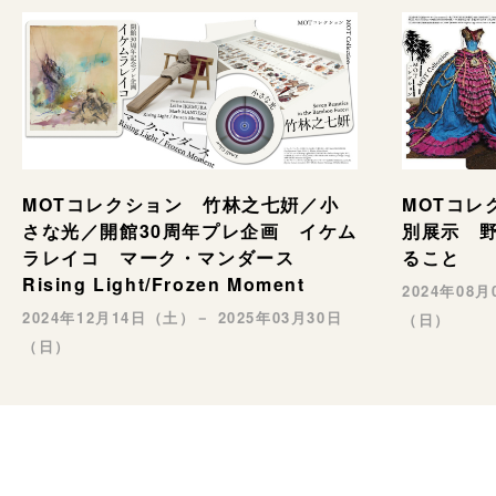
MOTコレ
MOTコレクション 竹林之七姸／小
別展示 野村
さな光／開館30周年プレ企画 イケム
ること
ラレイコ マーク・マンダース
Rising Light/Frozen Moment
2024年08
2024年12月14日（土）－ 2025年03月30日
（日）
（日）