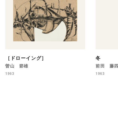
［ドローイング］
冬
曽山 節雄
前田 藤
1963
1963