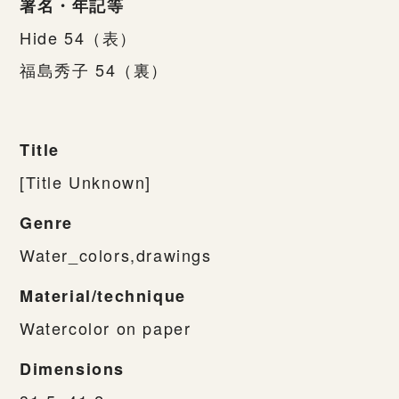
署名・年記等
Hide 54（表）
福島秀子 54（裏）
Title
[Title Unknown]
Genre
Water_colors,drawings
Material/technique
Watercolor on paper
Dimensions