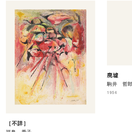
廃墟
駒井 哲
1954
［不詳］
福島 秀子