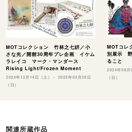
MOTコレ
MOTコレクション 竹林之七姸／小
別展示 野村
さな光／開館30周年プレ企画 イケム
ること
ラレイコ マーク・マンダース
Rising Light/Frozen Moment
2024年08
2024年12月14日（土）－ 2025年03月30日
（日）
（日）
関連所蔵作品