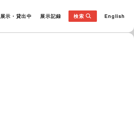
展示・貸出中
展示記録
検索
English