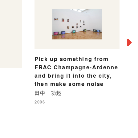
Pick up something from
台
FRAC Champagne-Ardenne
O
and bring it into the city,
20
then make some noise
田中 功起
2006