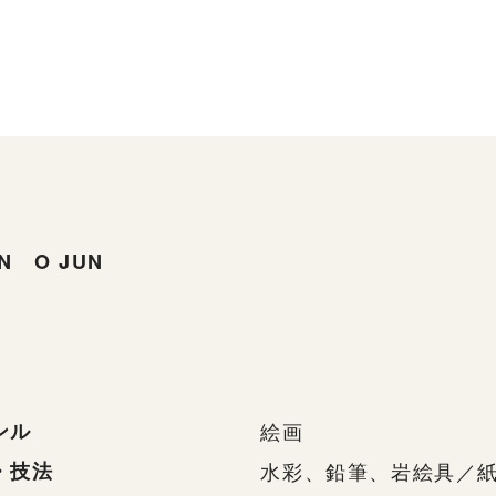
UN O JUN
ンル
絵画
・技法
水彩、鉛筆、岩絵具／