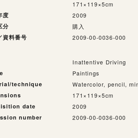
171×119×5cm
年度
2009
区分
購入
／資料番号
2009-00-0036-000
Inattentive Driving
e
Paintings
rial/technique
Watercolor, pencil, mi
nsions
171×119×5cm
isition date
2009
ssion number
2009-00-0036-000