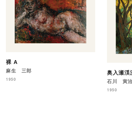
裸 A
麻生 三郎
奥入瀬渓
1950
石川 寅
1950