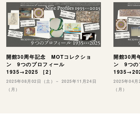
開館30周年記念 MOTコレクショ
開館30周
ン 9つのプロフィール
ン 9つ
1935→2025 ［2］
1935→20
2025年08月02日（土）－ 2025年11月24日
2025年04
（月）
（月）