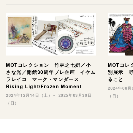
MOTコレ
MOTコレクション 竹林之七姸／小
別展示 野村
さな光／開館30周年プレ企画 イケム
ること
ラレイコ マーク・マンダース
Rising Light/Frozen Moment
2024年08
2024年12月14日（土）－ 2025年03月30日
（日）
（日）