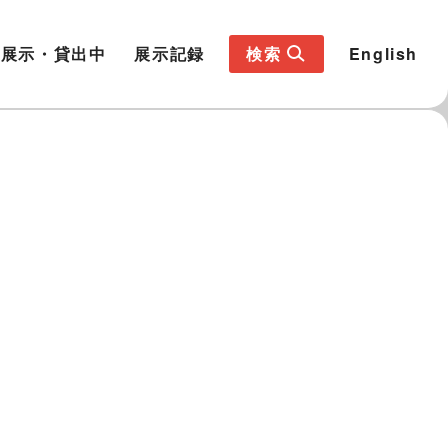
展示・貸出中
展示記録
検索
English