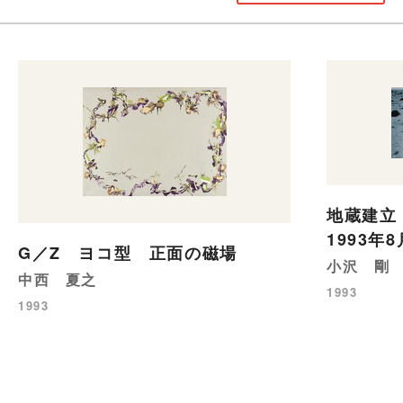
地蔵建立
1993年8
G／Z ヨコ型 正面の磁場
小沢 剛
中西 夏之
1993
1993