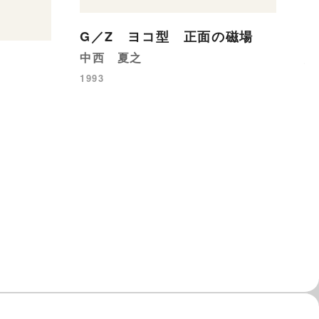
G／Z ヨコ型 正面の磁場
音
中西 夏之
塩
1993
19