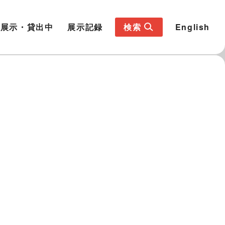
展示・貸出中
展示記録
検索
English