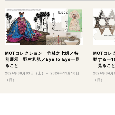
MOTコレクション 竹林之七姸／特
MOTコレ
別展示 野村和弘／Eye to Eye—見
動する―192
ること
—見るこ
2024年08月03日（土）－ 2024年11月10日
2024年04
（日）
（日）