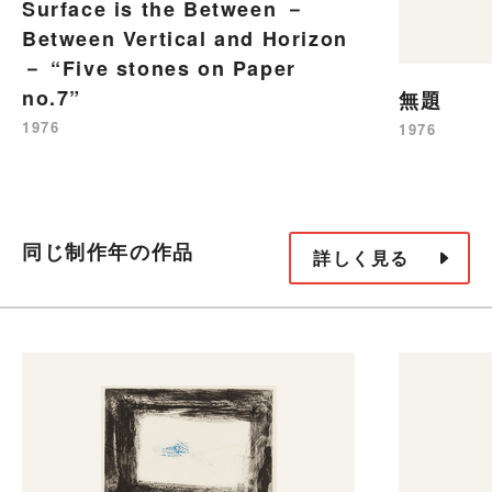
Surface is the Between －
Between Vertical and Horizon
－ “Five stones on Paper
no.7”
無題
1976
1976
同じ制作年の作品
詳しく見る