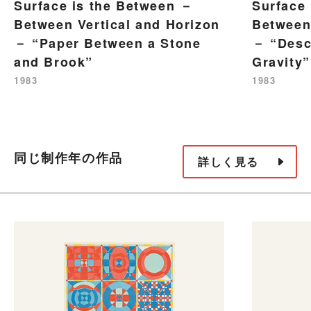
Surface is the Between －
Surface
Between Vertical and Horizon
Between 
－ “Paper Between a Stone
－ “Desc
and Brook”
Gravity”
1983
1983
同じ制作年の作品
詳しく見る