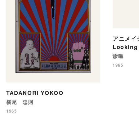
アニメイ
Looking
靉嘔
1965
TADANORI YOKOO
横尾 忠則
1965