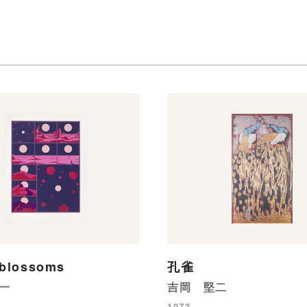
 blossoms
孔雀
一
吉岡 堅二
1973