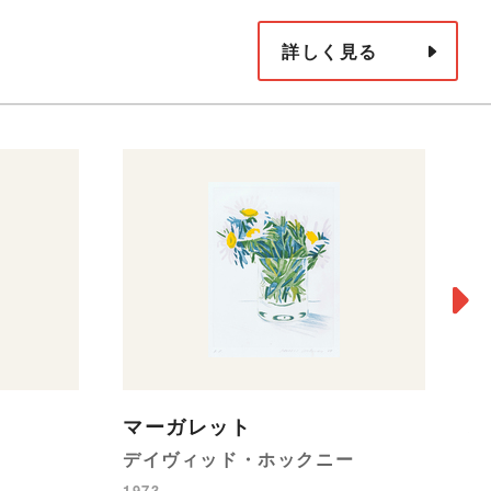
詳しく見る
1
州
マーガレット
ル
デイヴィッド・ホックニー
安
1973