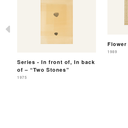
Flower
1989
Series - In front of, In back
of – “Two Stones”
1975