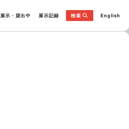
展示・貸出中
展示記録
検索
English