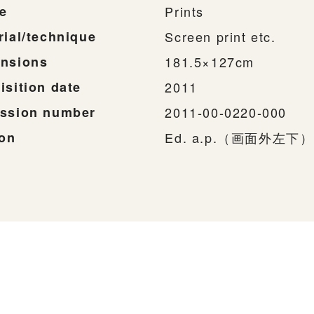
e
Prints
rial/technique
Screen print etc.
nsions
181.5×127cm
isition date
2011
ssion number
2011-00-0220-000
ion
Ed. a.p.（画面外左下）