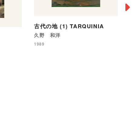
古代の地 (1) TARQUINIA
久野 和洋
1989
T
漆
19