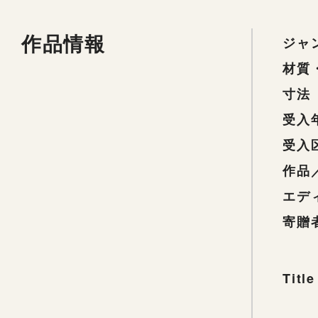
作品情報
ジャ
材質
寸法
受入
受入
作品
エデ
寄贈
Title