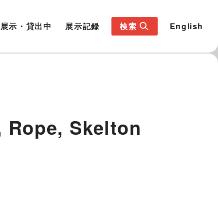
展示・貸出中
展示記録
検索
English
, Rope, Skelton