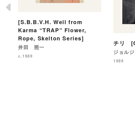
[S.B.B.V.H. Well from
Karma “TRAP” Flower,
Rope, Skelton Series]
チリ [C
井田 照一
ジョルジ
c.1989
1989