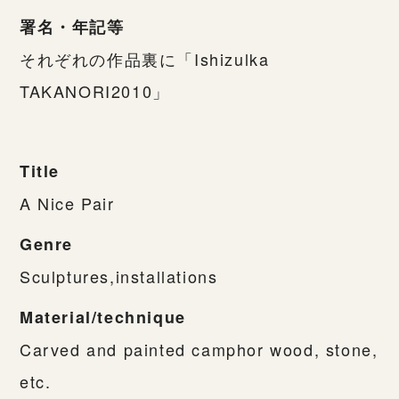
署名・年記等
それぞれの作品裏に「Ishizulka
TAKANORI2010」
Title
A Nice Pair
Genre
Sculptures,installations
Material/technique
Carved and painted camphor wood, stone,
etc.