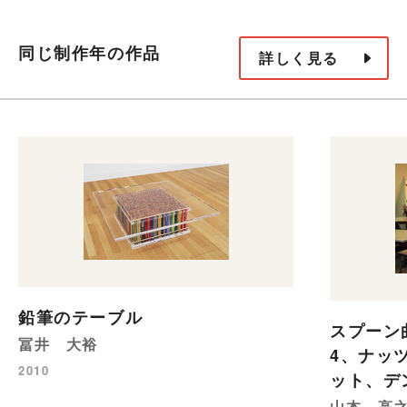
同じ制作年の作品
詳しく見る
鉛筆のテーブル
スプーン
冨井 大裕
4、ナッ
2010
ット、デ
山本 高