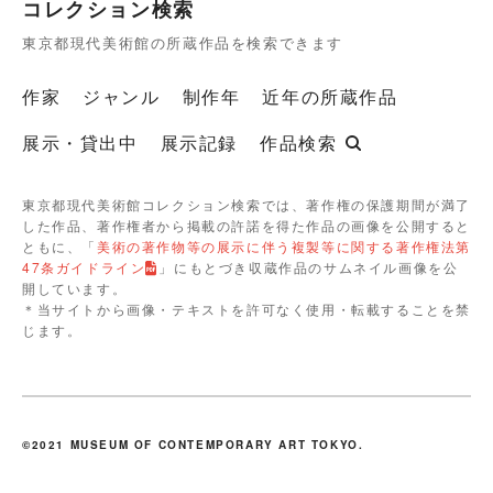
コレクション検索
東京都現代美術館の所蔵作品を検索できます
作家
ジャンル
制作年
近年の所蔵作品
展示・貸出中
展示記録
作品検索
東京都現代美術館コレクション検索では、著作権の保護期間が満了
した作品、著作権者から掲載の許諾を得た作品の画像を公開すると
ともに、「
美術の著作物等の展示に伴う複製等に関する著作権法第
47条ガイドライン
」にもとづき収蔵作品のサムネイル画像を公
開しています。
＊当サイトから画像・テキストを許可なく使用・転載することを禁
じます。
©2021 MUSEUM OF CONTEMPORARY ART TOKYO.