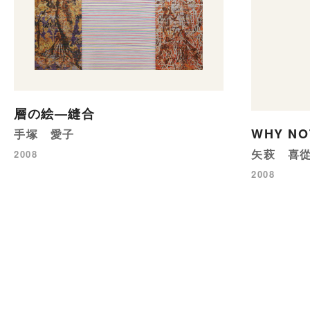
層の絵—縫合
WHY N
手塚 愛子
矢萩 喜
2008
2008