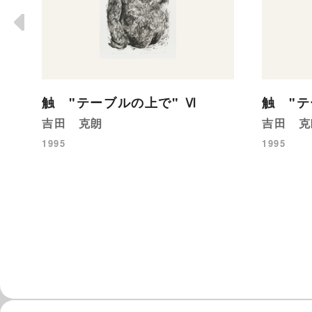
触 "テーブルの上で" Ⅵ
触 "テ
吉田 克朗
吉田 克
1995
1995