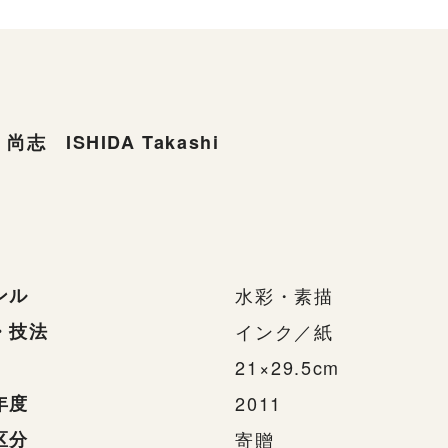
尚志 ISHIDA Takashi
ンル
水彩・素描
・技法
インク／紙
21×29.5cm
年度
2011
区分
寄贈