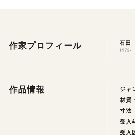
作家プロフィール
石田 
1972-
作品情報
ジャ
材質
寸法
受入
受入