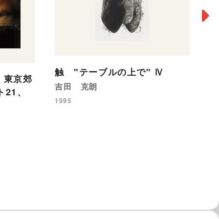
触 "テーブルの上で" Ⅳ
触
A 東京郊
吉田 克朗
吉
21、
1995
19