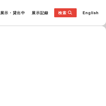
展示・貸出中
展示記録
検索
English