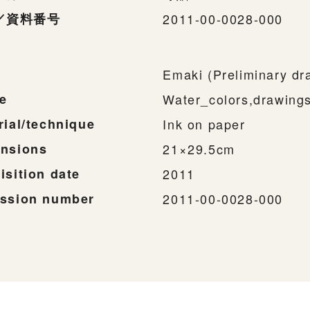
／資料番号
2011-00-0028-000
Emaki (Preliminary dr
e
Water_colors,drawing
rial/technique
Ink on paper
nsions
21×29.5cm
isition date
2011
ssion number
2011-00-0028-000