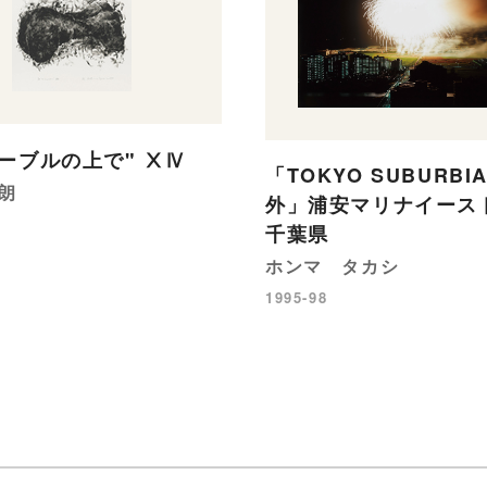
ーブルの上で" ⅩⅣ
「TOKYO SUBURBI
朗
外」浦安マリナイースト
千葉県
ホンマ タカシ
1995-98