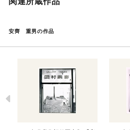
関連所蔵作品
安齊 重男の作品