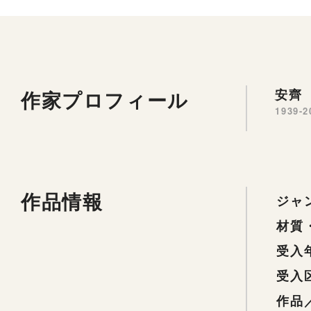
作家プロフィール
安齊 
1939-2
作品情報
ジャ
材質
受入
受入
作品