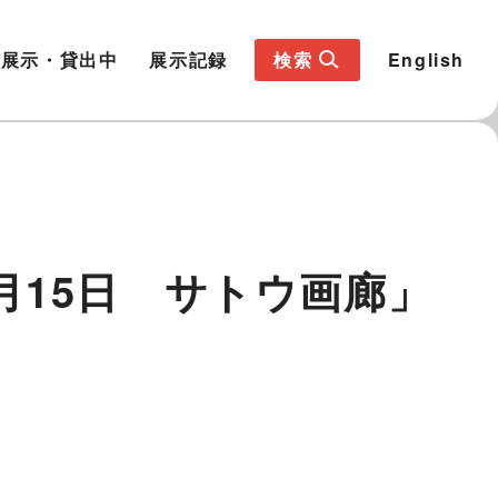
展示・貸出中
展示記録
検索
English
1月15日 サトウ画廊」