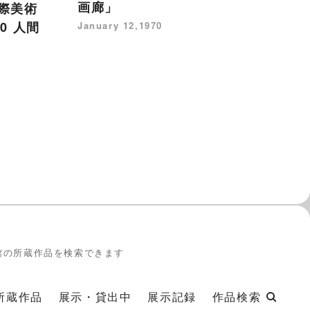
1
画廊」
際美術
ー
'70 人間
January 12,1970
東
国
'
Ma
館の所蔵作品を検索できます
所蔵作品
展示・貸出中
展示記録
作品検索