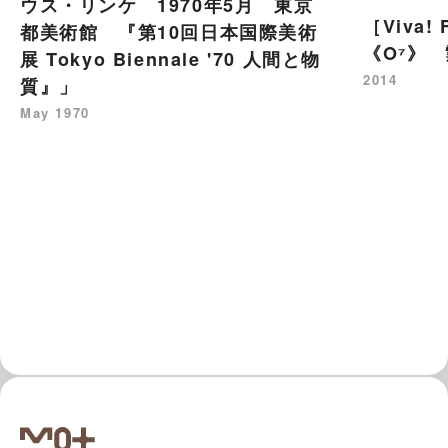
ウス・リンケ 1970年5月 東京
［Viva!
都美術館 『第10回日本国際美術
《O⁷》
展 Tokyo Biennale '70 人間と物
2014
質』」
May 1970