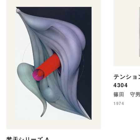
テンショ
4304
篠田 守
1974
梵天シリーズ A