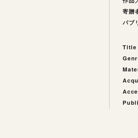
作品
寄贈
パブ
Title
Genr
Mate
Acqu
Acce
Publ