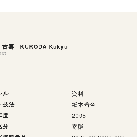
古郷 KURODA Kokyo
967
ンル
資料
・技法
紙本着色
年度
2005
区分
寄贈