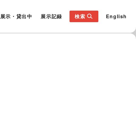
展示・貸出中
展示記録
検索
English