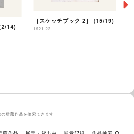
［スケッチブック 2］ (15/19)
［
/14)
1921-22
19
館の所蔵作品を検索できます
所蔵作品
展示・貸出中
展示記録
作品検索