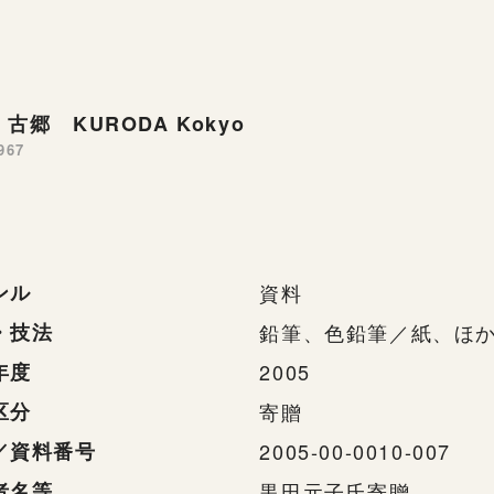
古郷 KURODA Kokyo
967
ンル
資料
・技法
鉛筆、色鉛筆／紙、ほ
年度
2005
区分
寄贈
／資料番号
2005-00-0010-007
者名等
黒田元子氏寄贈