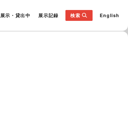
展示・貸出中
展示記録
検索
English