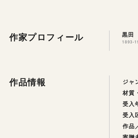
作家プロフィール
黒田 
1893-1
作品情報
ジャ
材質
受入
受入
作品
寄贈