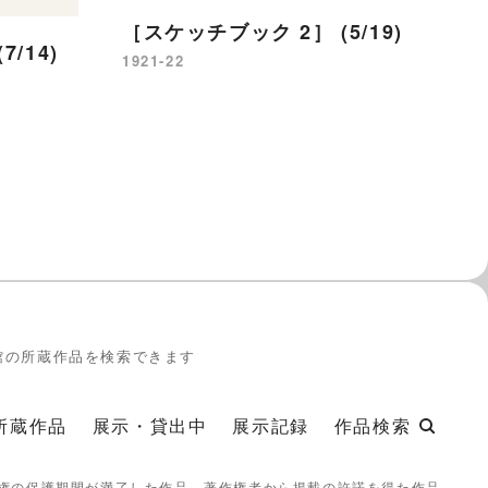
［スケッチブック 2］ (5/19)
［
/14)
1921-22
19
館の所蔵作品を検索できます
所蔵作品
展示・貸出中
展示記録
作品検索
権の保護期間が満了した作品、著作権者から掲載の許諾を得た作品