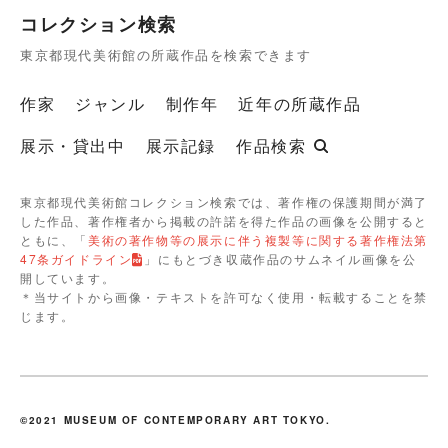
コレクション検索
東京都現代美術館の所蔵作品を検索できます
作家
ジャンル
制作年
近年の所蔵作品
展示・貸出中
展示記録
作品検索
東京都現代美術館コレクション検索では、著作権の保護期間が満了
した作品、著作権者から掲載の許諾を得た作品の画像を公開すると
ともに、「
美術の著作物等の展示に伴う複製等に関する著作権法第
47条ガイドライン
」にもとづき収蔵作品のサムネイル画像を公
開しています。
＊当サイトから画像・テキストを許可なく使用・転載することを禁
じます。
©2021 MUSEUM OF CONTEMPORARY ART TOKYO.