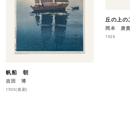
丘の上の
岡本 唐
1926
帆船 朝
吉田 博
1926(後刷)