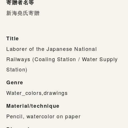
寄贈者名等
新海堯氏寄贈
Title
Laborer of the Japanese National
Railways (Coaling Station / Water Supply
Station)
Genre
Water_colors,drawings
Material/technique
Pencil, watercolor on paper