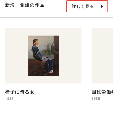
新海 覚雄の作品
詳しく見る
椅子に倚る女
国鉄労働
1937
1955