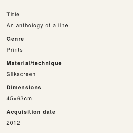
Title
An anthology of a line Ⅰ
Genre
Prints
Material/technique
Silkscreen
Dimensions
45×63cm
Acquisition date
2012