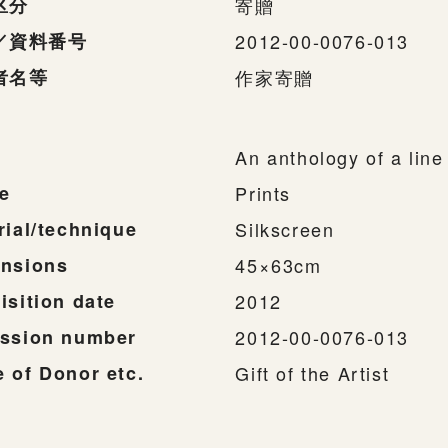
区分
寄贈
／資料番号
2012-00-0076-013
者名等
作家寄贈
An anthology of a lin
e
Prints
rial/technique
Silkscreen
nsions
45×63cm
isition date
2012
ssion number
2012-00-0076-013
 of Donor etc.
Gift of the Artist