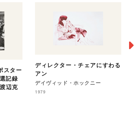
ディレクター・チェアにすわる
ポスター
アン
事選記録
デイヴィッド・ホックニー
：渡辺克
1979
a
1
19