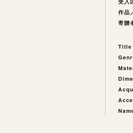
受入
作品
寄贈
Title
Genr
Mate
Dime
Acqu
Acce
Name