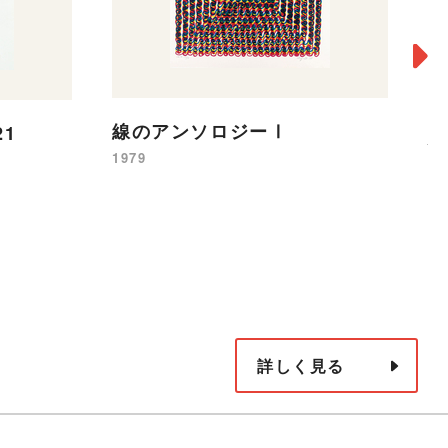
[
線のアンソロジーⅠ
21
ハ
1979
19
詳しく見る