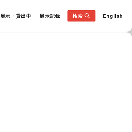
展示・貸出中
展示記録
検索
English