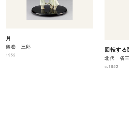
月
鶴巻 三郎
回転する
1952
北代 省
c.1952