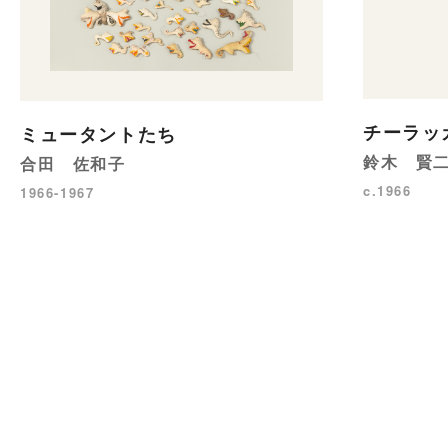
チーラッ
ミュータントたち
鈴木 賢
合田 佐和子
c.1966
1966-1967