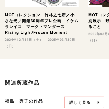
MOTコレ
MOTコレクション 竹林之七姸／小
別展示 野村
さな光／開館30周年プレ企画 イケム
ること
ラレイコ マーク・マンダース
Rising Light/Frozen Moment
2024年08
2024年12月14日（土）－ 2025年03月30日
（日）
（日）
関連所蔵作品
福島 秀子の作品
詳しく見る