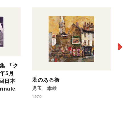
集 「ク
0年5月
塔のある街
桜
回日本
英
nnale
児玉 幸雄
平
1970
1