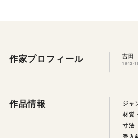
作家プロフィール
吉田 
1943-1
作品情報
ジャ
材質
寸法
受入