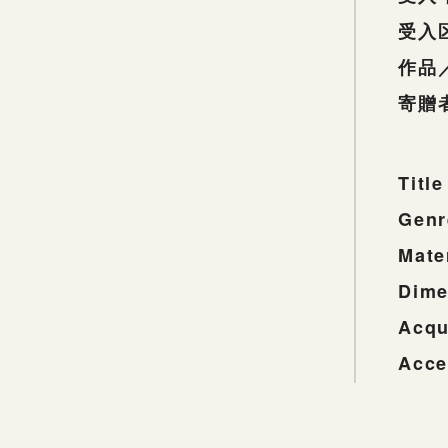
受入
作品
寄贈
Title
Genr
Mate
Dime
Acqu
Acce