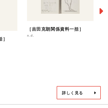
［吉田克朗関係資料一括］
n.d.
括］
［
n.
詳しく見る