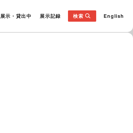
展示・貸出中
展示記録
検索
English