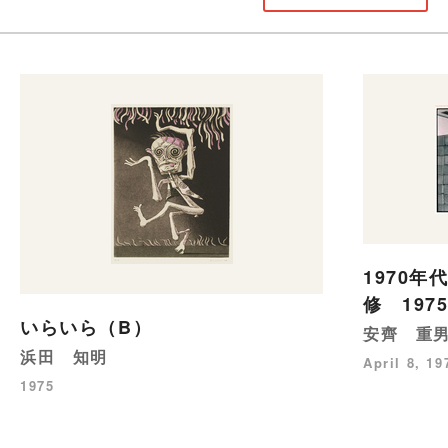
1970年
修 197
いらいら（B）
安齊 重
浜田 知明
April 8, 19
1975