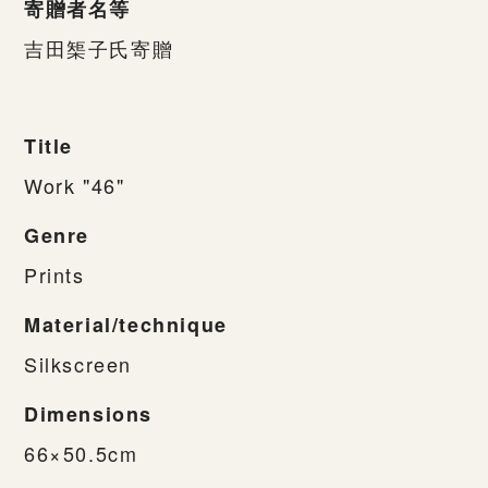
寄贈者名等
吉田榘子氏寄贈
Title
Work "46"
Genre
Prints
Material/technique
Silkscreen
Dimensions
66×50.5cm