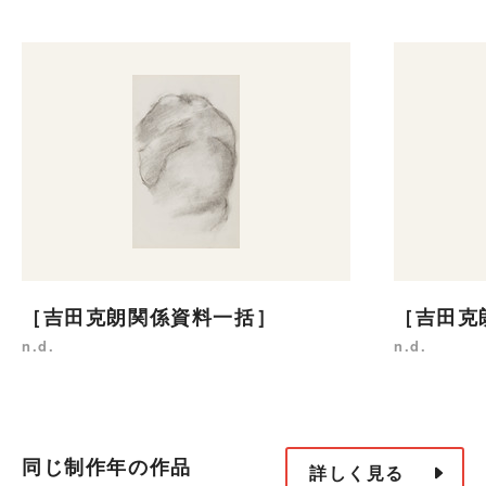
［吉田克朗関係資料一括］
［吉田克
n.d.
n.d.
同じ制作年の作品
詳しく見る