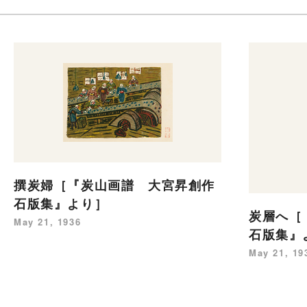
撰炭婦［『炭山画譜 大宮昇創作
石版集』より］
炭層へ［
May 21, 1936
石版集』
May 21, 19