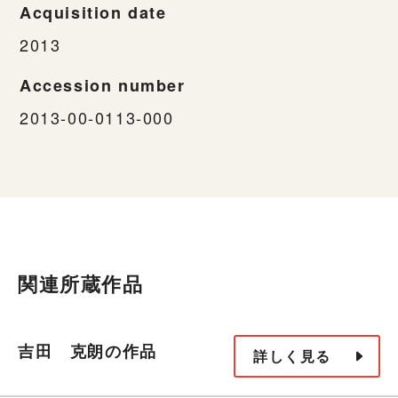
Acquisition date
2013
Accession number
2013-00-0113-000
関連所蔵作品
吉田 克朗の作品
詳しく見る