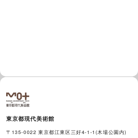
東京都現代美術館
〒135-0022 東京都江東区三好4-1-1(木場公園内)