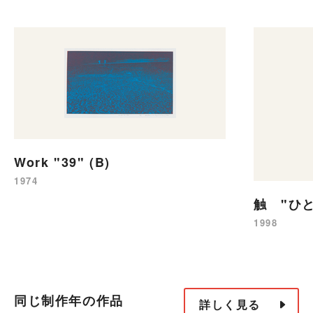
Work "39" (B)
1974
触 "ひ
1998
同じ制作年の作品
詳しく見る