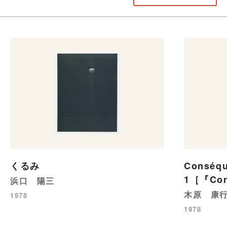
くるみ
Conséq
1［『Co
浜口 陽三
木原 康
1978
1978