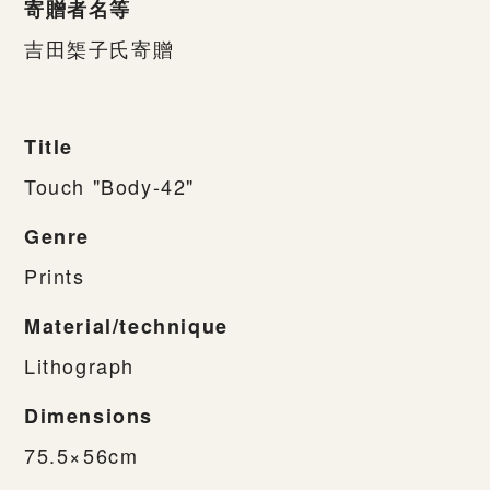
寄贈者名等
吉田榘子氏寄贈
Title
Touch "Body-42"
Genre
Prints
Material/technique
Lithograph
Dimensions
75.5×56cm