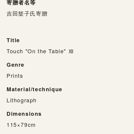
寄贈者名等
吉田榘子氏寄贈
Title
Touch "On the Table" Ⅻ
Genre
Prints
Material/technique
Lithograph
Dimensions
115×79cm