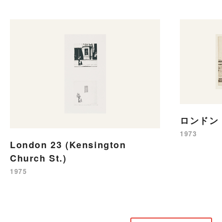
ロンドン 7
1973
London 23 (Kensington
Church St.)
1975