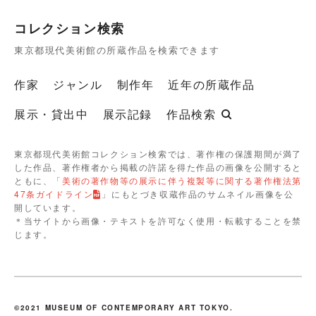
コレクション検索
東京都現代美術館の所蔵作品を検索できます
作家
ジャンル
制作年
近年の所蔵作品
展示・貸出中
展示記録
作品検索
東京都現代美術館コレクション検索では、著作権の保護期間が満了
した作品、著作権者から掲載の許諾を得た作品の画像を公開すると
ともに、「
美術の著作物等の展示に伴う複製等に関する著作権法第
47条ガイドライン
」にもとづき収蔵作品のサムネイル画像を公
開しています。
＊当サイトから画像・テキストを許可なく使用・転載することを禁
じます。
©2021 MUSEUM OF CONTEMPORARY ART TOKYO.