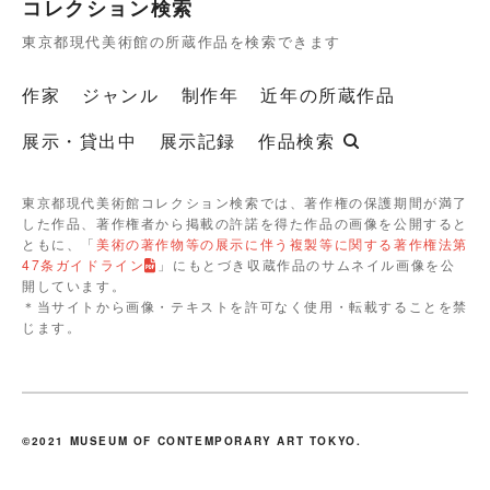
コレクション検索
東京都現代美術館の所蔵作品を検索できます
作家
ジャンル
制作年
近年の所蔵作品
展示・貸出中
展示記録
作品検索
東京都現代美術館コレクション検索では、著作権の保護期間が満了
した作品、著作権者から掲載の許諾を得た作品の画像を公開すると
ともに、「
美術の著作物等の展示に伴う複製等に関する著作権法第
47条ガイドライン
」にもとづき収蔵作品のサムネイル画像を公
開しています。
＊当サイトから画像・テキストを許可なく使用・転載することを禁
じます。
©2021 MUSEUM OF CONTEMPORARY ART TOKYO.