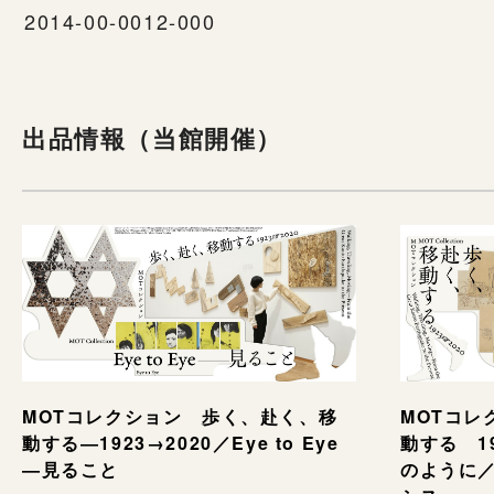
2014-00-0012-000
出品情報（当館開催）
MOTコレクション 歩く、赴く、移
MOTコレ
動する―1923→2020／Eye to Eye
動する 1
—見ること
のように／