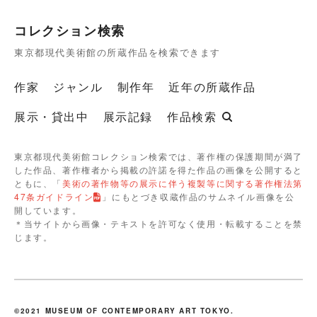
コレクション検索
東京都現代美術館の所蔵作品を検索できます
作家
ジャンル
制作年
近年の所蔵作品
展示・貸出中
展示記録
作品検索
東京都現代美術館コレクション検索では、著作権の保護期間が満了
した作品、著作権者から掲載の許諾を得た作品の画像を公開すると
ともに、「
美術の著作物等の展示に伴う複製等に関する著作権法第
47条ガイドライン
」にもとづき収蔵作品のサムネイル画像を公
開しています。
＊当サイトから画像・テキストを許可なく使用・転載することを禁
じます。
©2021 MUSEUM OF CONTEMPORARY ART TOKYO.