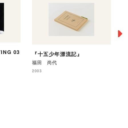
VING 03
『十五少年漂流記』
薇
福田 尚代
小
2003
20