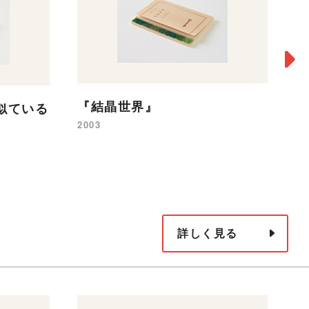
『結晶世界』
似ている
『
2003
20
詳しく見る