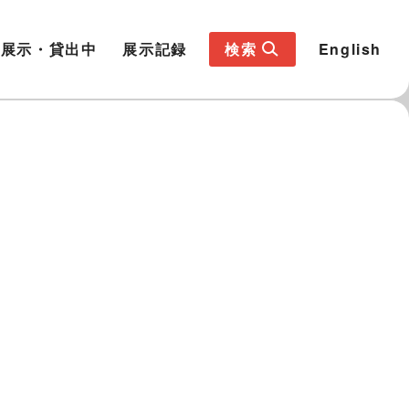
展示・貸出中
展示記録
検索
English