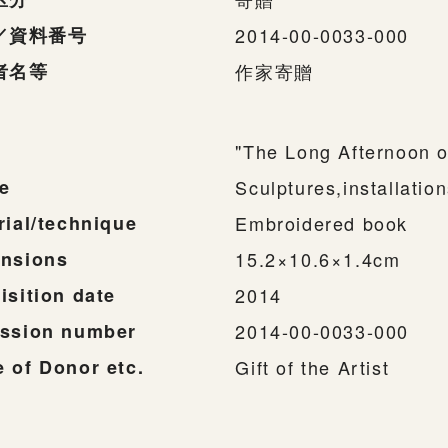
／資料番号
2014-00-0033-000
者名等
作家寄贈
"The Long Afternoon o
e
Sculptures,installatio
rial/technique
Embroidered book
nsions
15.2×10.6×1.4cm
isition date
2014
ssion number
2014-00-0033-000
 of Donor etc.
Gift of the Artist