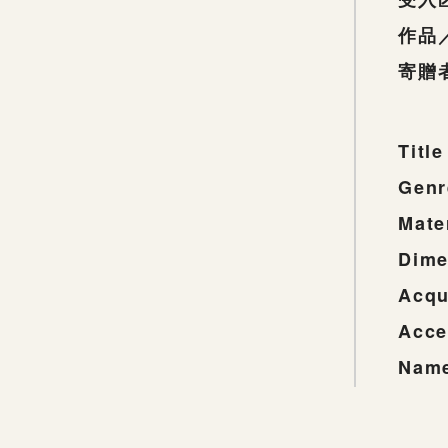
作品
寄贈
Title
Genr
Mate
Dime
Acqu
Acce
Name