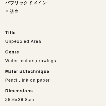
パブリックドメイン
＊該当
Title
Unpeopled Area
Genre
Water_colors,drawings
Material/technique
Pencil, ink on paper
Dimensions
29.6×39.8cm