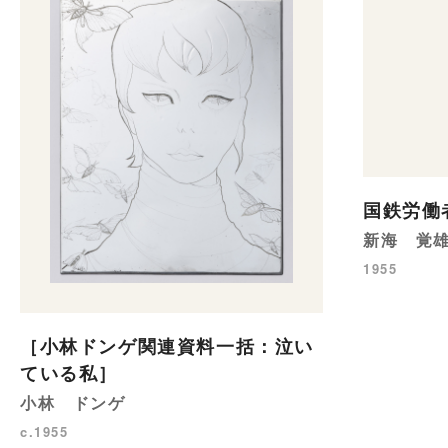
国鉄労働
新海 覚
1955
［小林ドンゲ関連資料一括：泣い
ている私］
小林 ドンゲ
c.1955