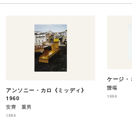
ケージ・ミ
靉嘔
アンソニー・カロ《ミッディ》
1994
1960
安齊 重男
1994