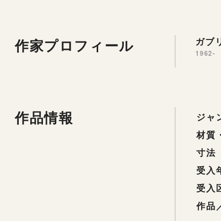
作家プロフィール
ガブリ
1962-
作品情報
ジャ
材質
寸法
受入
受入
作品