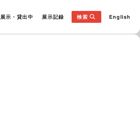
展示・貸出中
展示記録
検索
English