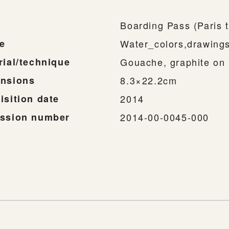
Boarding Pass (Paris 
e
Water_colors,drawing
rial/technique
Gouache, graphite on
nsions
8.3×22.2cm
isition date
2014
ssion number
2014-00-0045-000