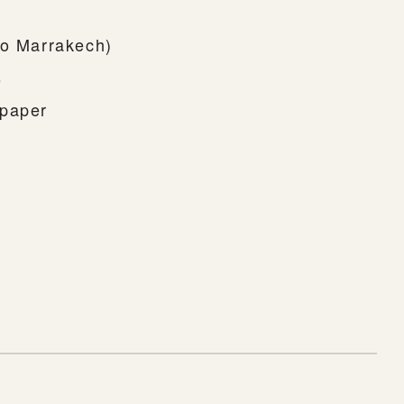
to Marrakech)
s
 paper