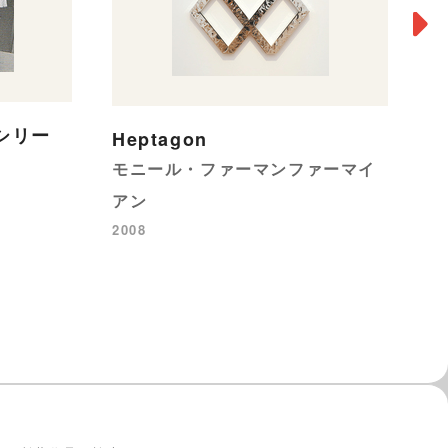
シリー
Heptagon
盲
モニール・ファーマンファーマイ
名
20
アン
2008