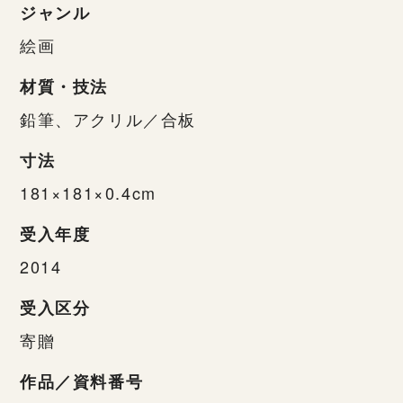
ジャンル
絵画
材質・技法
鉛筆、アクリル／合板
寸法
181×181×0.4cm
受入年度
2014
受入区分
寄贈
作品／資料番号