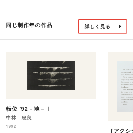
同じ制作年の作品
詳しく見る
転位 '92－地－Ⅰ
中林 忠良
1992
［アクシ