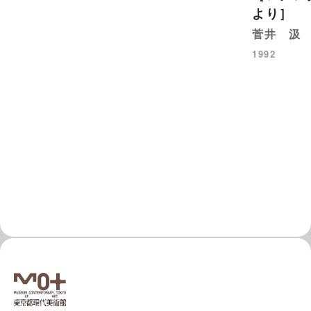
より］
菅井 汲
1992