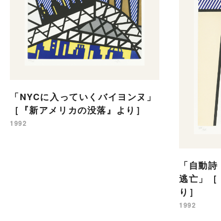
「NYCに入っていくバイヨンヌ」
［『新アメリカの没落』より］
1992
「自動詩
逃亡」［
り］
1992